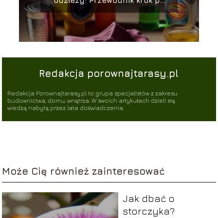
odzieży: Przewodnik krok po
kroku
Redakcja porownajtarasy.pl
Redakcja Porownajtarasy.pl to grupa specjalistów z zakresu
budownictwa, domu, wnętrza. W swoich artykułach dzieli się
wiedzą nabytą przez lata doświadczenia.
Może Cię również zainteresować
Jak dbać o
storczyka?