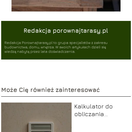
Redakcja porownajtarasy.pl
Redakcja Porownajtarasy.pl to grupa specjalistów z zakresu
budownictwa, domu, wnętrza. W swoich artykułach dzieli się
wiedzą nabytą przez lata doświadczenia.
Może Cię również zainteresować
Kalkulator do
obliczania
powierzchni ścian
– jak to zrobić?