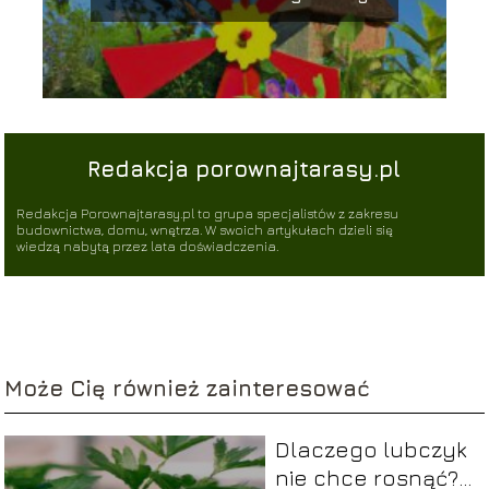
Redakcja porownajtarasy.pl
Redakcja Porownajtarasy.pl to grupa specjalistów z zakresu
budownictwa, domu, wnętrza. W swoich artykułach dzieli się
wiedzą nabytą przez lata doświadczenia.
Może Cię również zainteresować
Dlaczego lubczyk
nie chce rosnąć?