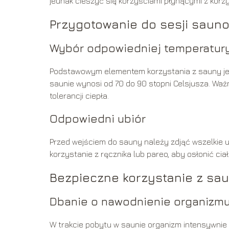
jednak cieszyć się korzyściami płynącymi z korz
Przygotowanie do sesji saun
Wybór odpowiedniej temperatur
Podstawowym elementem korzystania z sauny je
saunie wynosi od 70 do 90 stopni Celsjusza. Ważn
tolerancji ciepła.
Odpowiedni ubiór
Przed wejściem do sauny należy zdjąć wszelkie ub
korzystanie z ręcznika lub pareo, aby osłonić cia
Bezpieczne korzystanie z sa
Dbanie o nawodnienie organizm
W trakcie pobytu w saunie organizm intensywnie się