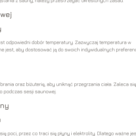
ystania z sauny, należy przestrzegać określonych zasad.
owej
y
st odpowiedni dobór temperatury. Zazwyczaj temperatura w
e jest, aby dostosować ją do swoich indywidualnych preferencj
rania oraz biżuterię, aby uniknąć przegrzania ciała. Zaleca si
ło podczas sesji saunowej.
uny
u
 poci, przez co traci się płyny i elektrolity. Dlatego ważne jes