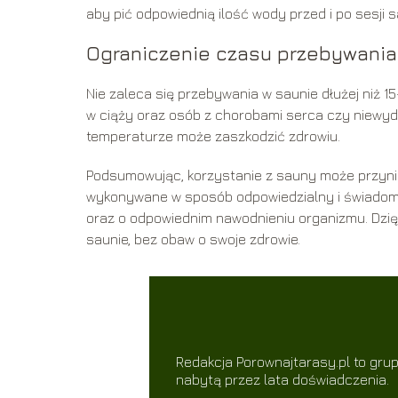
aby pić odpowiednią ilość wody przed i po sesji 
Ograniczenie czasu przebywania
Nie zaleca się przebywania w saunie dłużej niż 1
w ciąży oraz osób z chorobami serca czy niewydo
temperaturze może zaszkodzić zdrowiu.
Podsumowując, korzystanie z sauny może przynieś
wykonywane w sposób odpowiedzialny i świadomy
oraz o odpowiednim nawodnieniu organizmu. Dzię
saunie, bez obaw o swoje zdrowie.
Redakcja Porownajtarasy.pl to grup
nabytą przez lata doświadczenia.