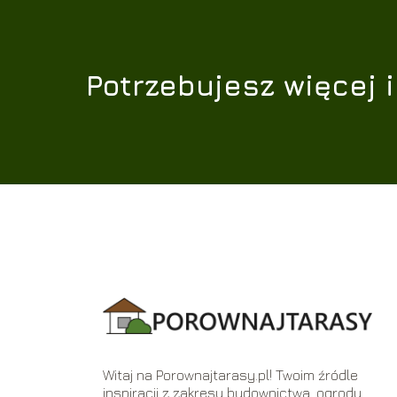
Potrzebujesz więcej 
Witaj na Porownajtarasy.pl! Twoim źródle
inspiracji z zakresu budownictwa, ogrodu,