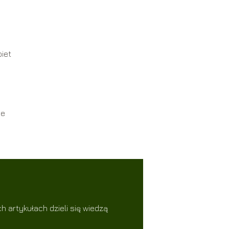
biet
ie
 artykułach dzieli się wiedzą