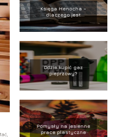
Księga Henocha –
dlaczego jest
zakazana?
Gdzie kupić gaz
pieprzowy?
Pomysły na jesienne
prace plastyczne
tać,