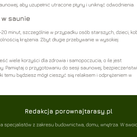
saunowej, aby uzupełnić utracone płyny i uniknąć odwodnienia.
 w saunie
5-20 minut, szczególnie w przypadku osób starszych, dzieci, ko
lnością krążenia. Zbyt długie przebywanie w wysokiej
ć wiele korzyści dla zdrowia i samopoczucia, o ile jest
. Pamiętaj o przygotowaniu do sesji saunowej, bezpieczeństw
ki temu będziesz mógł cieszyć się relaksem i odprężeniem w
Redakcja porownajtarasy.pl
a specjalistów z zakresu budownictwa, domu, wnętrza. W swoich