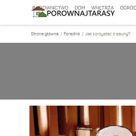
BUDOWNICTWO
DOM
WNĘTRZA
OGRÓ
Strona główna
/
Poradnik
/
Jak korzystać z sauny?