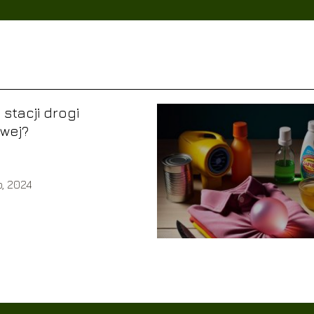
t stacji drogi
wej?
o, 2024