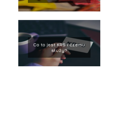
Co to jest KRS i czemu
służy?