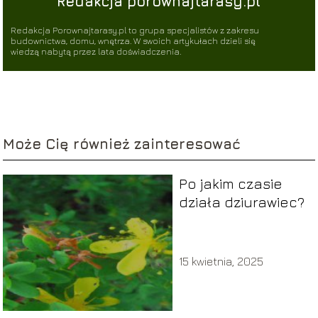
Redakcja porownajtarasy.pl
Redakcja Porownajtarasy.pl to grupa specjalistów z zakresu
budownictwa, domu, wnętrza. W swoich artykułach dzieli się
wiedzą nabytą przez lata doświadczenia.
Może Cię również zainteresować
Po jakim czasie
działa dziurawiec?
15 kwietnia, 2025