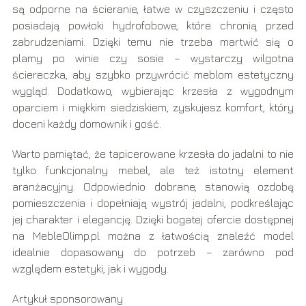
są odporne na ścieranie, łatwe w czyszczeniu i często
posiadają powłoki hydrofobowe, które chronią przed
zabrudzeniami. Dzięki temu nie trzeba martwić się o
plamy po winie czy sosie – wystarczy wilgotna
ściereczka, aby szybko przywrócić meblom estetyczny
wygląd. Dodatkowo, wybierając krzesła z wygodnym
oparciem i miękkim siedziskiem, zyskujesz komfort, który
doceni każdy domownik i gość.
Warto pamiętać, że tapicerowane krzesła do jadalni to nie
tylko funkcjonalny mebel, ale też istotny element
aranżacyjny. Odpowiednio dobrane, stanowią ozdobę
pomieszczenia i dopełniają wystrój jadalni, podkreślając
jej charakter i elegancję. Dzięki bogatej ofercie dostępnej
na MebleOlimp.pl można z łatwością znaleźć model
idealnie dopasowany do potrzeb – zarówno pod
względem estetyki, jak i wygody.
Artykuł sponsorowany