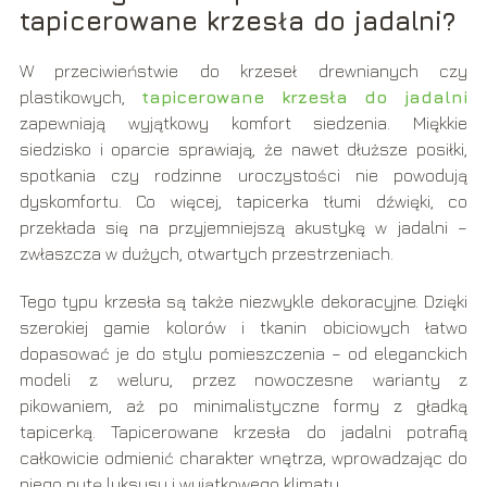
tapicerowane krzesła do jadalni?
W przeciwieństwie do krzeseł drewnianych czy
plastikowych,
tapicerowane krzesła do jadalni
zapewniają wyjątkowy komfort siedzenia. Miękkie
siedzisko i oparcie sprawiają, że nawet dłuższe posiłki,
spotkania czy rodzinne uroczystości nie powodują
dyskomfortu. Co więcej, tapicerka tłumi dźwięki, co
przekłada się na przyjemniejszą akustykę w jadalni –
zwłaszcza w dużych, otwartych przestrzeniach.
Tego typu krzesła są także niezwykle dekoracyjne. Dzięki
szerokiej gamie kolorów i tkanin obiciowych łatwo
dopasować je do stylu pomieszczenia – od eleganckich
modeli z weluru, przez nowoczesne warianty z
pikowaniem, aż po minimalistyczne formy z gładką
tapicerką. Tapicerowane krzesła do jadalni potrafią
całkowicie odmienić charakter wnętrza, wprowadzając do
niego nutę luksusu i wyjątkowego klimatu.