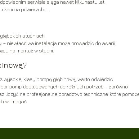
powiednim serwisie sięga nawet kilkunastu lat,
trzeni na powierzchni.
głębokich studniach,
u
– niewłaściwa instalacja może prowadzić do awarii,
ędu na montaż w studni.
binową?
z wysokiej klasy pompę głębinową, warto odwiedzić
 wybór pomp dostosowanych do różnych potrzeb – zarówno
z liczyć na profesjonalne doradztwo techniczne, które pomoże
ich wymagań.