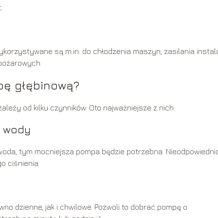
.
rzystywane są m.in. do chłodzenia maszyn, zasilania instala
wpożarowych.
pę głębinową?
eży od kilku czynników. Oto najważniejsze z nich:
a wody
ę woda, tym mocniejsza pompa będzie potrzebna. Nieodpowiedni
 ciśnienia.
no dzienne, jak i chwilowe. Pozwoli to dobrać pompę o