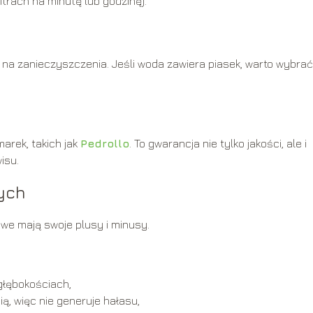
itrach na minutę lub godzinę).
na zanieczyszczenia. Jeśli woda zawiera piasek, warto wybrać
rek, takich jak
Pedrollo
. To gwarancja nie tylko jakości, ale i
isu.
ych
we mają swoje plusy i minusy.
głębokościach,
ą, więc nie generuje hałasu,