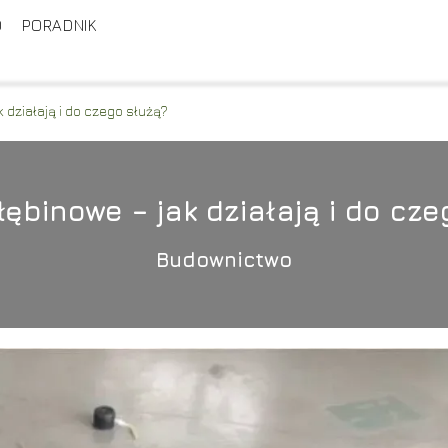
D
PORADNIK
 działają i do czego służą?
ębinowe – jak działają i do cze
Budownictwo