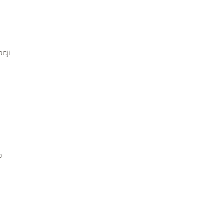
cji
o