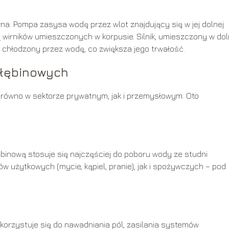
na. Pompa zasysa wodę przez wlot znajdujący się w jej dolnej
 wirników umieszczonych w korpusie. Silnik, umieszczony w dol
i chłodzony przez wodę, co zwiększa jego trwałość.
łębinowych
równo w sektorze prywatnym, jak i przemysłowym. Oto
inową stosuje się najczęściej do poboru wody ze studni
w użytkowych (mycie, kąpiel, pranie), jak i spożywczych – pod
rzystuje się do nawadniania pól, zasilania systemów