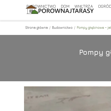
BUDOWNICTWO
DOM
WNĘTRZA
OGRÓ
Strona główna
/
Budownictwo
/
Pompy głębinowe – jak
Pompy gł