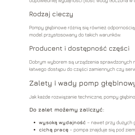
odpowiedniej wydajności (ilość wody tłoczona w l
Rodzaj cieczy
Pompy głębinowe różnią się również odpornością 
model przystosowany do takich warunków.
Producent i dostępność części
Dobrym wyborem są urządzenia sprawdzonych ma
łatwego dostępu do części zamiennych czy serw
Zalety i wady pomp głębinow
Jak każde rozwiązanie techniczne, pompy głębino
Do zalet możemy zaliczyć:
wysoką wydajność
– nawet przy dużych 
cichą pracę
– pompa znajduje się pod ziemi