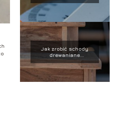
ch
Jak zrobić schody
co
drewaniane
zewnętrzne?