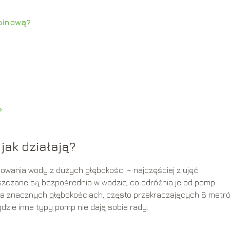
binową?
?
jak działają?
wania wody z dużych głębokości – najczęściej z ujęć
eszczane są bezpośrednio w wodzie, co odróżnia je od pomp
a znacznych głębokościach, często przekraczających 8 metró
dzie inne typy pomp nie dają sobie rady.