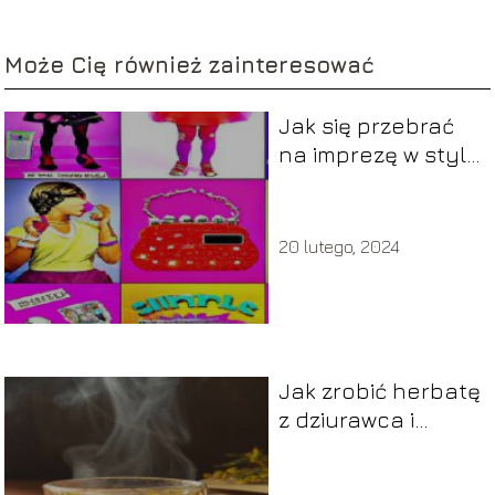
Może Cię również zainteresować
Jak się przebrać
na imprezę w stylu
lat 80?
20 lutego, 2024
Jak zrobić herbatę
z dziurawca i
dlaczego warto ją
pić?